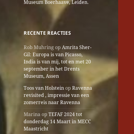
Museum Boerhaave, Leiden.
RECENTE REACTIES
Rob Muhring
op
Amrita Sher-
Gil: Europa is van Picasso,
India is van mij, tot en met 20
september in het Drents
Museum, Assen
Toos van Holstein
op
Ravenna
revisited , impressie van een
zomerreis naar Ravenna
Marina
op
TEFAF 2024 tot
donderdag 14 Maart in MECC
Maastricht