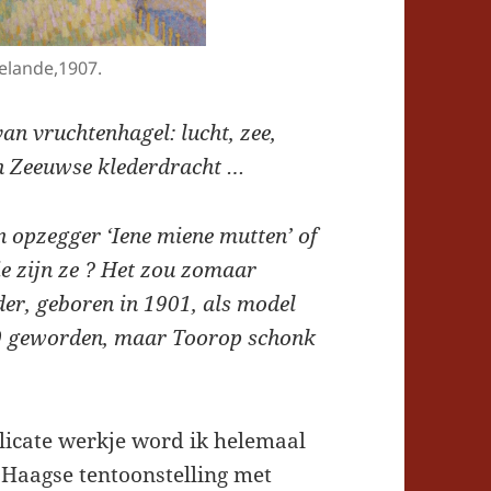
telande,1907.
an vruchtenhagel: lucht, zee,
in Zeeuwse klederdracht …
n opzegger ‘Iene miene mutten’ of
ie zijn ze ? Het zou zomaar
er, geboren in 1901, als model
100 geworden, maar Toorop schonk
elicate werkje word ik helemaal
de Haagse tentoonstelling met