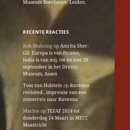
Museum Boerhaave, Leiden.
RECENTE REACTIES
Rob Muhring
op
Amrita Sher-
Gil: Europa is van Picasso,
India is van mij, tot en met 20
september in het Drents
Museum, Assen
Toos van Holstein
op
Ravenna
revisited , impressie van een
zomerreis naar Ravenna
Marina
op
TEFAF 2024 tot
donderdag 14 Maart in MECC
Maastricht