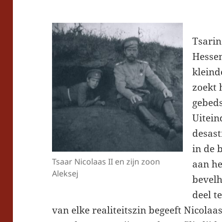
Tsarin
Hesse
kleind
zoekt 
gebeds
Uitein
desast
in de 
Tsaar Nicolaas II en zijn zoon
aan he
Aleksej
bevelh
deel 
van elke realiteitszin begeeft Nicolaa