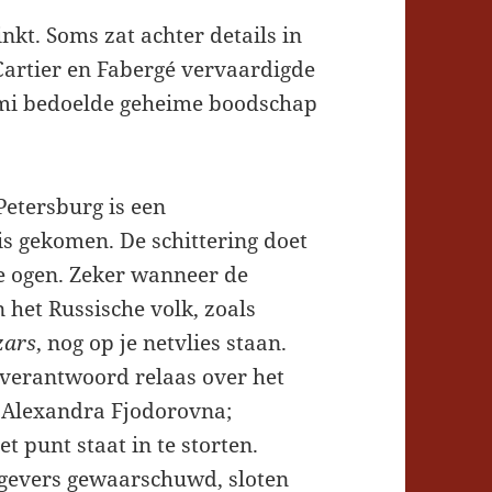
inkt. Soms zat achter details in
artier en Fabergé vervaardigde
timi bedoelde geheime boodschap
Petersburg is een
is gekomen. De schittering doet
 je ogen. Zeker wanneer de
het Russische volk, zoals
zars
, nog op je netvlies staan.
 verantwoord relaas over het
a Alexandra Fjodorovna;
t punt staat in te storten.
gevers gewaarschuwd, sloten