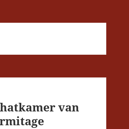
schatkamer van
ermitage