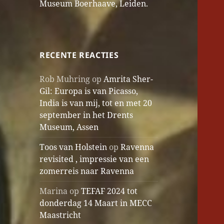
Museum Boerhaave, Leiden.
RECENTE REACTIES
Rob Muhring
op
Amrita Sher-
Gil: Europa is van Picasso,
India is van mij, tot en met 20
september in het Drents
Museum, Assen
Toos van Holstein
op
Ravenna
revisited , impressie van een
zomerreis naar Ravenna
Marina
op
TEFAF 2024 tot
donderdag 14 Maart in MECC
Maastricht