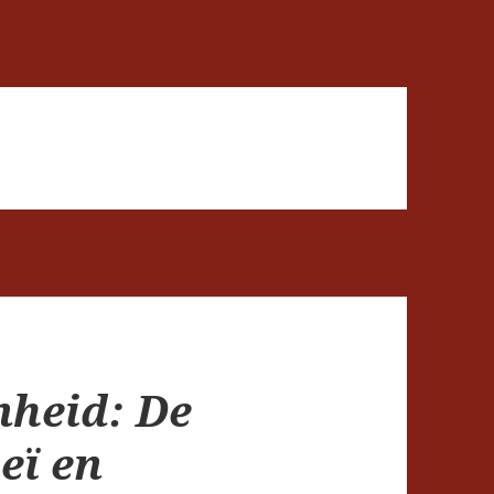
nheid: De
eï en