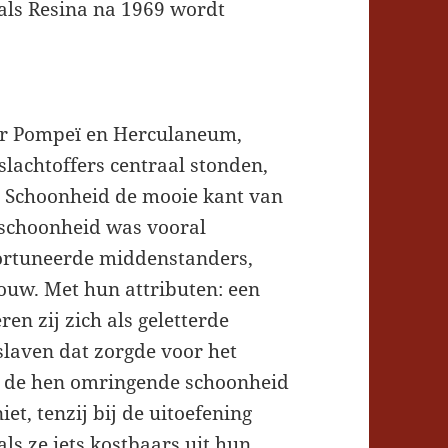
oals Resina na 1969 wordt
ver Pompeï en Herculaneum,
slachtoffers centraal stonden,
in Schoonheid de mooie kant van
 schoonheid was vooral
fortuneerde middenstanders,
rouw. Met hun attributen: een
ren zij zich als geletterde
laven dat zorgde voor het
r de hen omringende schoonheid
t, tenzij bij de uitoefening
s ze iets kostbaars uit hun