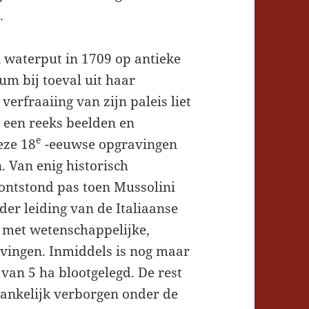
.
n waterput in 1709 op antieke
m bij toeval uit haar
erfraaiing van zijn paleis liet
s een reeks beelden en
e
eze 18
-eeuwse opgravingen
. Van enig historisch
ontstond pas toen Mussolini
er leiding van de Italiaanse
met wetenschappelijke,
vingen. Inmiddels is nog maar
 van 5 ha blootgelegd. De rest
gankelijk verborgen onder de