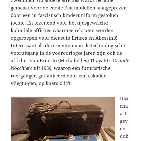
gemaakt voor de eerste Fiat modellen, aangeprezen
door een in fascistisch kinderuniform gestoken
jochie. En tekenend voor het tijdsgewricht:
koloniale affiches waarmee rekruten worden
opgeroepen voor dienst in Eritrea en Abessinië.
Interessant als documenten van de technologische
vooruitgang in de vooroorlogse jaren zijn ook de
affiches van Ernesto (Michahelles) Thayaht’s
Grande
Nocchiere
uit 1939, waarop een futuristische
roerganger, geflankeerd door een eskader
vliegtuigen, op koers blijft.
Daa
rna
ast
gev
en
ook