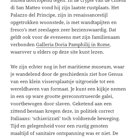
musea doorlopend tegen. In de crypte van de Chiesa
di San Matteo vond hij zijn laatste rustplaats. Het
Palazzo del Principe, zijn in renaissancestijl
opgetrokken woonstede, is met wandtapijten en
fresco’s met zeeslagen zeer bezienswaardig. Dat
geldt ook voor de eveneens met zijn familienaam
verbonden
Galleria Doria Pamphilij in Rome
,
waarover u elders op deze site kunt lezen.
We zijn echter nog in het maritieme museum, waar
je wandelend door de geschiedenis ziet hoe Genua
van een klein vissersplaatsje uitgroeide tot een
wereldhaven van formaat. Je kunt een kijkje nemen
in een op ware grootte gereconstrueerde galei,
voortbewogen door slaven. Geketend aan een
zittend bestaan kregen deze, in politiek correct
Italiaans: ‘schiavizzati’ toch voldoende beweging.
Tijd en gelegenheid voor een rustig genoten
maaltijd of sanitaire ontspanning was er niet. De