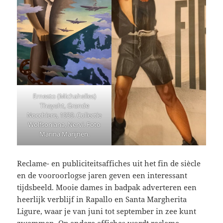
Ernesto (Michahelles)
Thayaht, Grande
Nocchiere, 1939. Collectie
Wolfsoniana, Nervi. Foto
Marina Marijnen.
Reclame- en publiciteitsaffiches uit het fin de siècle
en de vooroorlogse jaren geven een interessant
tijdsbeeld. Mooie dames in badpak adverteren een
heerlijk verblijf in Rapallo en Santa Margherita
Ligure, waar je van juni tot september in zee kunt
zwemmen. Op andere affiches wordt reclame