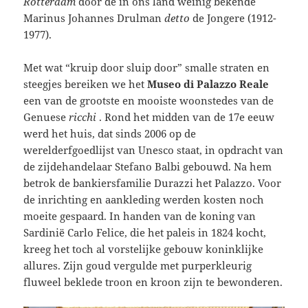
Rotterdam
door de in ons land weinig bekende
Marinus Johannes Drulman
detto
de Jongere (1912-
1977).
Met wat “kruip door sluip door” smalle straten en
steegjes bereiken we het
Museo di Palazzo Reale
een van de grootste en mooiste woonstedes van de
Genuese
ricchi
. Rond het midden van de 17e eeuw
werd het huis, dat sinds 2006 op de
werelderfgoedlijst van Unesco staat, in opdracht van
de zijdehandelaar Stefano Balbi gebouwd. Na hem
betrok de bankiersfamilie Durazzi het Palazzo. Voor
de inrichting en aankleding werden kosten noch
moeite gespaard. In handen van de koning van
Sardinië Carlo Felice, die het paleis in 1824 kocht,
kreeg het toch al vorstelijke gebouw koninklijke
allures. Zijn goud vergulde met purperkleurig
fluweel beklede troon en kroon zijn te bewonderen.