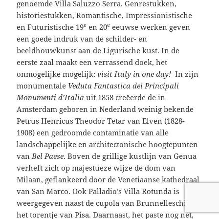
genoemde Villa Saluzzo Serra. Genrestukken,
historiestukken, Romantische, Impressionistische
e
e
en Futuristische 19
en 20
eeuwse werken geven
een goede indruk van de schilder- en
beeldhouwkunst aan de Ligurische kust. In de
eerste zaal maakt een verrassend doek, het
onmogelijke mogelijk:
visit Italy in one day!
In zijn
monumentale
Veduta Fantastica dei Principali
Monumenti d’Italia
uit 1858 creëerde de in
Amsterdam geboren in Nederland weinig bekende
Petrus Henricus Theodor Tetar van Elven (1828-
1908) een gedroomde contaminatie van alle
landschappelijke en architectonische hoogtepunten
van
Bel Paese
. Boven de grillige kustlijn van Genua
verheft zich op majestueze wijze de dom van
Milaan, geflankeerd door de Venetiaanse kathedraal
van San Marco. Ook Palladio’s Villa Rotunda is
weergegeven naast de cupola van Brunnelleschi en
het torentje van Pisa. Daarnaast, het paste nog net,