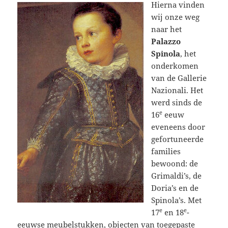
Hierna vinden
wij onze weg
naar het
Palazzo
Spinola
, het
onderkomen
van de Gallerie
Nazionali. Het
werd sinds de
e
16
eeuw
eveneens door
gefortuneerde
families
bewoond: de
Grimaldi’s, de
Doria’s en de
Spinola’s. Met
e
e
17
en 18
-
eeuwse meubelstukken, objecten van toegepaste