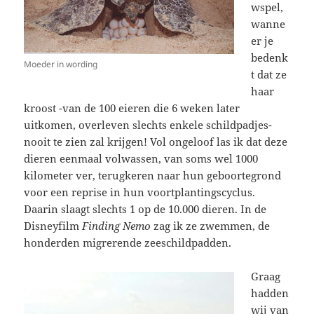
wspel,
wanne
er je
bedenk
Moeder in wording
t dat ze
haar
kroost -van de 100 eieren die 6 weken later
uitkomen, overleven slechts enkele schildpadjes-
nooit te zien zal krijgen! Vol ongeloof las ik dat deze
dieren eenmaal volwassen, van soms wel 1000
kilometer ver, terugkeren naar hun geboortegrond
voor een reprise in hun voortplantingscyclus.
Daarin slaagt slechts 1 op de 10.000 dieren. In de
Disneyfilm
Finding Nemo
zag ik ze zwemmen, de
honderden migrerende zeeschildpadden.
Graag
hadden
wij van