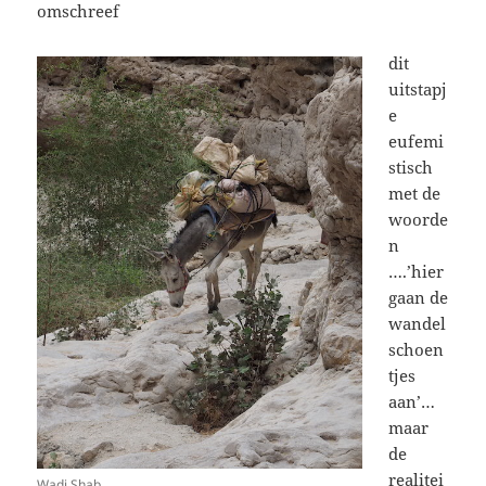
omschreef
dit
uitstapj
e
eufemi
stisch
met de
woorde
n
….’hier
gaan de
wandel
schoen
tjes
aan’…
maar
de
realitei
Wadi Shab