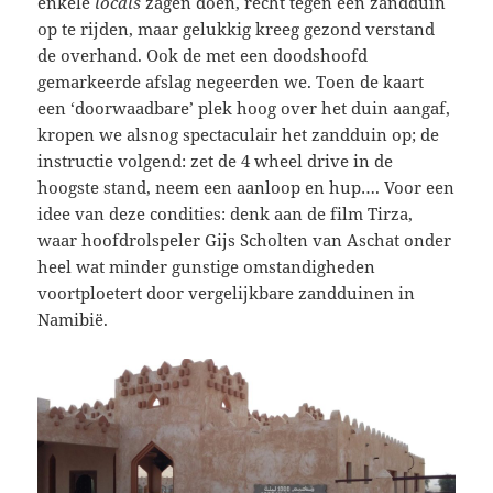
enkele
locals
zagen doen, recht tegen een zandduin
op te rijden, maar gelukkig kreeg gezond verstand
de overhand. Ook de met een doodshoofd
gemarkeerde afslag negeerden we. Toen de kaart
een ‘doorwaadbare’ plek hoog over het duin aangaf,
kropen we alsnog spectaculair het zandduin op; de
instructie volgend: zet de 4 wheel drive in de
hoogste stand, neem een aanloop en hup…. Voor een
idee van deze condities: denk aan de film Tirza,
waar hoofdrolspeler Gijs Scholten van Aschat onder
heel wat minder gunstige omstandigheden
voortploetert door vergelijkbare zandduinen in
Namibië.