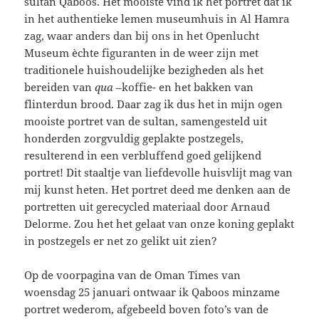
sultan Qaboos. Het mooiste vind ik het portret dat ik
in het authentieke lemen museumhuis in Al Hamra
zag, waar anders dan bij ons in het Openlucht
Museum èchte figuranten in de weer zijn met
traditionele huishoudelijke bezigheden als het
bereiden van
qua
–koffie- en het bakken van
flinterdun brood. Daar zag ik dus het in mijn ogen
mooiste portret van de sultan, samengesteld uit
honderden zorgvuldig geplakte postzegels,
resulterend in een verbluffend goed gelijkend
portret! Dit staaltje van liefdevolle huisvlijt mag van
mij kunst heten. Het portret deed me denken aan de
portretten uit gerecycled materiaal door Arnaud
Delorme. Zou het het gelaat van onze koning geplakt
in postzegels er net zo gelikt uit zien?
Op de voorpagina van de Oman Times van
woensdag 25 januari ontwaar ik Qaboos minzame
portret wederom, afgebeeld boven foto’s van de