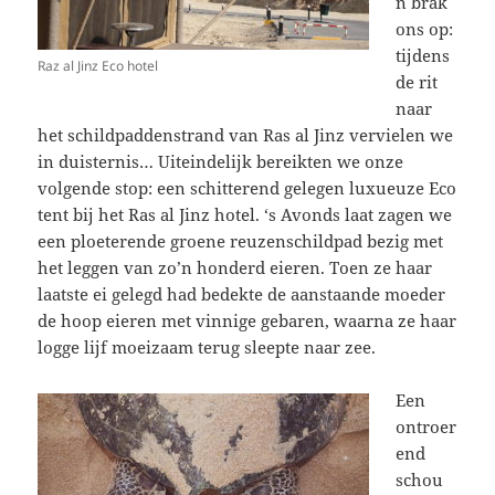
n brak
ons op:
tijdens
Raz al Jinz Eco hotel
de rit
naar
het schildpaddenstrand van Ras al Jinz vervielen we
in duisternis… Uiteindelijk bereikten we onze
volgende stop: een schitterend gelegen luxueuze Eco
tent bij het Ras al Jinz hotel. ‘s Avonds laat zagen we
een ploeterende groene reuzenschildpad bezig met
het leggen van zo’n honderd eieren. Toen ze haar
laatste ei gelegd had bedekte de aanstaande moeder
de hoop eieren met vinnige gebaren, waarna ze haar
logge lijf moeizaam terug sleepte naar zee.
Een
ontroer
end
schou