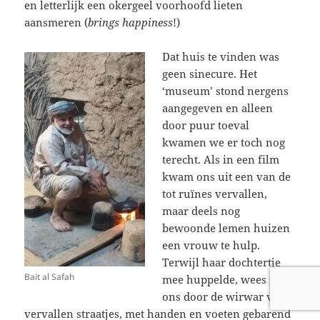
en letterlijk een okergeel voorhoofd lieten
aansmeren (
brings happiness
!)
Dat huis te vinden was
geen sinecure. Het
‘museum’ stond nergens
aangegeven en alleen
door puur toeval
kwamen we er toch nog
terecht. Als in een film
kwam ons uit een van de
tot ruïnes vervallen,
maar deels nog
bewoonde lemen huizen
een vrouw te hulp.
Terwijl haar dochtertje
Bait al Safah
mee huppelde, wees ze
ons door de wirwar van
vervallen straatjes, met handen en voeten gebarend