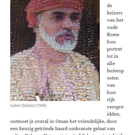
de
keizers
van het
oude
Rome
hun
portret
tot in
alle
buitenp
osten
van
hun
rijk
Sultan Qaboos (1940)
verspre
idden,
ontmoet je overal in Oman het vriendelijke, door
een keurig getrimde baard omkranste gelaat van