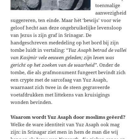
toenmalige
aanwezigheid
suggereren, ten einde. Maar hét ‘bewijs’ voor wie
geloof hecht aan deze ongebruikelijke levensloop
van Jezus is zijn graf in Srinagar. De
handgeschreven mededeling op het bord bij zijn
tombe luidt in vertaling: “
Yuz Asaph betrad de vallei
van Kasjmir vele eeuwen geleden; zijn leven was
gericht op het zoeken van de waarheid”
. Onder de
tombe, die als grafmonument fungeert bevindt zich
een crypte met de sarcofaag van Yuz Asaph,
waarnaast zich twee in de steen gegraveerde
voetafdrukken met littekens van kruisigings
wonden bevinden.
Waarom wordt Yuz Asaph door moslims geëerd?
Welke de ware identiteit van Yuz Asaph ook mag
zijn: in Srinagar ziet men in hem de man die wij