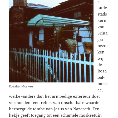
e
oude
stads
kern
van
Srina
gar
bezoe
ken
wij
de
Roza
bal-
mosk
Rozabal Moskee
ee,
welke -anders dan het armoedige exterieur doet
vermoeden- een reliek van onschatbare waarde
herbergt: de tombe van Jezus van Nazareth. Een
hekje geeft toegang tot een schamele moskeetuin