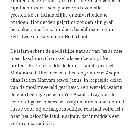
kennen als Jezus van Nazareth, die zieken genas en
zijn toehoorders aanspoorde zich van alle
geestelijke en lichamelijke onzuiverheden te
ontdoen. Honderden pelgrims zouden zijn graf
bezoeken: moslims, hindoes, boeddhisten en nu
zelfs twee christenen uit Nederland…
De islam erkent de goddelijke natuur van Jezus niet,
maar beschouwt hem wel als een belangrijke
profeet. Hij voorspelde de komst van de profeet
Mohammed. Hiermee is het belang van Yuz Asaph
alias Isa ibn Maryam ofwel Jezus, in bepaalde delen
van de moslimwereld geschetst. Een wereld, waarin
de voorbeeldige pelgrim Yuz Asaph afzag van de
eenvoudige rechtstreekse weg naar de hemel en niet
rustte voor hij de lange moeilijke reis had volbracht
naar het beloofde land, Kasjmir, dat inmiddels een
verloren paradijs is.