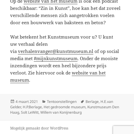
Op de
website van het museum
is ook een podcast
beschikbaar: “Zin in Kunst”, hoe kan het dat zoveel
verschillende mensen zich aangetrokken voelen
door een bouwwerk van baksteen en beton?
Wat betekent het Kunstmuseum voor u? U kunt
uw verhaal delen
via
verhalenvanger@kunstmuseum.nl
of op social
media met
#mijnkunstmuseum
. Onder de mooiste
inzendingen wordt een heel bijzondere prijs
verloot. Zie hiervoor ook de
website van het
museum
.
Geplaatst
Categorieën
Tags
4 maart 2021
Tentoonstellingen
Berlage
,
H.E.van
op
Gelder
,
H.P.Berlage
,
Het gedroomde museum
,
Kunstmuseum Den
Haag
,
Solt LeWitt
,
Willem van Konijnenburg
Mogelijk gemaakt door WordPress