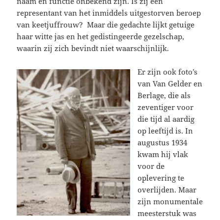
naam en functie onbekend zijn. Is zij een
representant van het inmiddels uitgestorven beroep
van keetjuffrouw? Maar die gedachte lijkt getuige
haar witte jas en het gedistingeerde gezelschap,
waarin zij zich bevindt niet waarschijnlijk.
Er zijn ook foto’s
van Van Gelder en
Berlage, die als
zeventiger voor
die tijd al aardig
op leeftijd is. In
augustus 1934
kwam hij vlak
voor de
oplevering te
overlijden. Maar
zijn monumentale
meesterstuk was