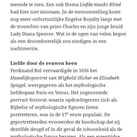
meende te zien. Een sub thema
Liefde maakt Blind
had hier niet misstaan. In de tentoonstelling komt
nog meer onfortuinlijke Engelse Royalty langs met
de trouwfoto van prins Charles en zijn jonge bruid
Lady Diana Spencer. Wat in de ogen van velen begon
als een droomhuwelijk zou eindigen in een
nachtmerrie.
Liefde door de eeuwen heen
Ferdinand Bol vervaardigde in 1656 het
Huwelijksportret van Wigbold Slicher en Elisabeth
Spiegel,
weergegeven als het mythologische
liefdespaar Paris en Venus. Het zogenoemde
portrait historié
, waarin opdrachtgevers zich als
Bijbelse of mythologische figuren lieten
e
portretteren, was in de 17
eeuw populair. De
geportretteerden evoceerden de boodschap dat zij
dezelfde deugd of in dit geval de schoonheid als de
mythologische figuur bezaten. Als een eigentijdse