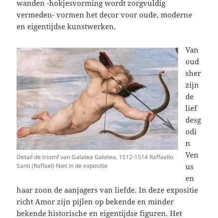
wanden -hokjesvorming wordt zorgvuldig
vermeden- vormen het decor voor oude, moderne
en eigentijdse kunstwerken.
Van
oud
sher
zijn
de
lief
desg
odi
n
Ven
Detail de triomf van Galatea Galatea, 1512-1514 Raffaello
Santi (Raffael) Niet in de expositie
us
en
haar zoon de aanjagers van liefde. In deze expositie
richt Amor zijn pijlen op bekende en minder
bekende historische en eigentijdse figuren. Het