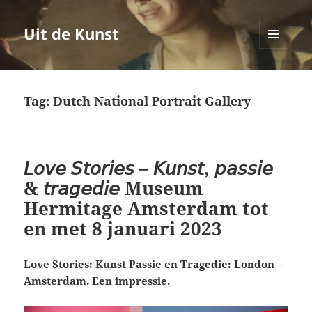
Uit de Kunst
MENU
EN
WIDGETS
Tag:
Dutch National Portrait Gallery
𝘓𝘰𝘷𝘦 𝘚𝘵𝘰𝘳𝘪𝘦𝘴 – 𝘒𝘶𝘯𝘴𝘵, 𝘱𝘢𝘴𝘴𝘪𝘦
& 𝘵𝘳𝘢𝘨𝘦𝘥𝘪𝘦 Museum
Hermitage Amsterdam tot
en met 8 januari 2023
Love Stories: Kunst Passie en Tragedie: London –
Amsterdam. Een impressie.