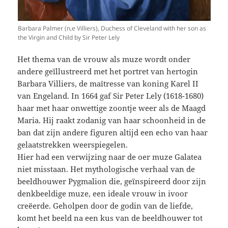
Barbara Palmer (n‚e Villiers), Duchess of Cleveland with her son as
the Virgin and Child by Sir Peter Lely
Het thema van de vrouw als muze wordt onder
andere geïllustreerd met het portret van hertogin
Barbara Villiers, de maîtresse van koning Karel II
van Engeland. In 1664 gaf Sir Peter Lely (1618-1680)
haar met haar onwettige zoontje weer als de Maagd
Maria. Hij raakt zodanig van haar schoonheid in de
ban dat zijn andere figuren altijd een echo van haar
gelaatstrekken weerspiegelen.
Hier had een verwijzing naar de oer muze Galatea
niet misstaan. Het mythologische verhaal van de
beeldhouwer Pygmalion die, geïnspireerd door zijn
denkbeeldige muze, een ideale vrouw in ivoor
creëerde. Geholpen door de godin van de liefde,
komt het beeld na een kus van de beeldhouwer tot