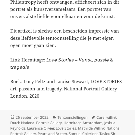
Philantropy heeft ontvangen, afficheert zich in dit
portret als kunstverzamelaars. Een portret van
onvervalste liefde voor elkaar en voor de kunst.
Dit artikel is slechts een bescheiden impressie van
deze liefdevolle tentoonstelling die je met eigen
ogen moet gaan zien.
Link Hermitage:
𝘓𝘰𝘷𝘦 𝘚𝘵𝘰𝘳𝘪𝘦𝘴 – 𝘒𝘶𝘯𝘴𝘵, 𝘱𝘢𝘴𝘴𝘪𝘦 &
𝘵𝘳𝘢𝘨𝘦𝘥𝘪𝘦
Boek: Lucy Peltz and Louise Stewart, LOVE STORIES
art, passion and tragedy, National Portrait Gallery
London, 2020
Geplaatst
Categorieën
Tags
26 september 2022
Tentoonstellingen
Carel willink
,
op
Dutch National Portrait Gallery
,
Hermitage Amsterdam
,
Joshua
Reynolds
,
Laurence Olivier
,
Love Stories
,
Mathilde Willink
,
National
Portrait Gallery
,
Pears and Britten
,
Samuel Coleridge Taylor
,
Sir