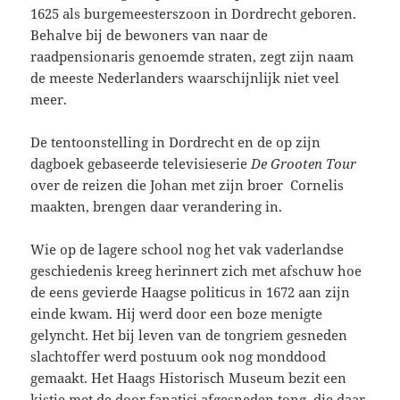
1625 als burgemeesterszoon in Dordrecht geboren.
Behalve bij de bewoners van naar de
raadpensionaris genoemde straten, zegt zijn naam
de meeste Nederlanders waarschijnlijk niet veel
meer.
De tentoonstelling in Dordrecht en de op zijn
dagboek gebaseerde televisieserie
De Grooten Tour
over de reizen die Johan met zijn broer Cornelis
maakten, brengen daar verandering in.
Wie op de lagere school nog het vak vaderlandse
geschiedenis kreeg herinnert zich met afschuw hoe
de eens gevierde Haagse politicus in 1672 aan zijn
einde kwam. Hij werd door een boze menigte
gelyncht. Het bij leven van de tongriem gesneden
slachtoffer werd postuum ook nog monddood
gemaakt. Het Haags Historisch Museum bezit een
kistje met de door fanatici afgesneden tong, die daar