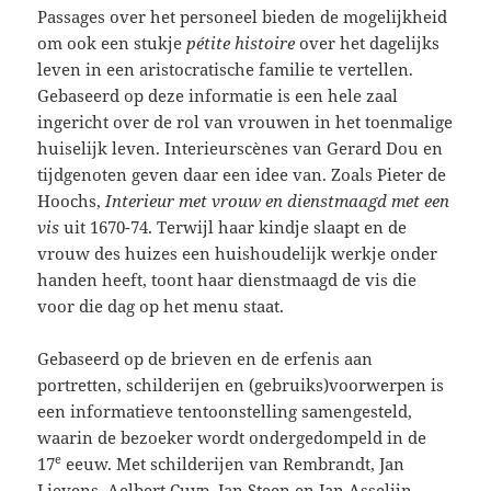
Passages over het personeel bieden de mogelijkheid
om ook een stukje
pétite histoire
over het dagelijks
leven in een aristocratische familie te vertellen.
Gebaseerd op deze informatie is een hele zaal
ingericht over de rol van vrouwen in het toenmalige
huiselijk leven. Interieurscènes van Gerard Dou en
tijdgenoten geven daar een idee van. Zoals Pieter de
Hoochs,
Interieur met vrouw en dienstmaagd met een
vis
uit 1670-74. Terwijl haar kindje slaapt en de
vrouw des huizes een huishoudelijk werkje onder
handen heeft, toont haar dienstmaagd de vis die
voor die dag op het menu staat.
Gebaseerd op de brieven en de erfenis aan
portretten, schilderijen en (gebruiks)voorwerpen is
een informatieve tentoonstelling samengesteld,
waarin de bezoeker wordt ondergedompeld in de
e
17
eeuw. Met schilderijen van Rembrandt, Jan
Lievens, Aelbert Cuyp, Jan Steen en Jan Asselijn