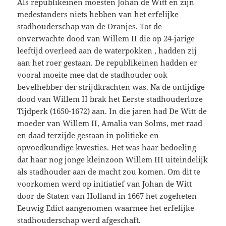
Als republikeinen moesten Johan de Witt en zijn
medestanders niets hebben van het erfelijke
stadhouderschap van de Oranjes. Tot de
onverwachte dood van Willem II die op 24-jarige
leeftijd overleed aan de waterpokken , hadden zij
aan het roer gestaan. De republikeinen hadden er
vooral moeite mee dat de stadhouder ook
bevelhebber der strijdkrachten was. Na de ontijdige
dood van Willem II brak het Eerste stadhouderloze
Tijdperk (1650-1672) aan. In die jaren had De Witt de
moeder van Willem II, Amalia van Solms, met raad
en daad terzijde gestaan in politieke en
opvoedkundige kwesties. Het was haar bedoeling
dat haar nog jonge kleinzoon Willem III uiteindelijk
als stadhouder aan de macht zou komen. Om dit te
voorkomen werd op initiatief van Johan de Witt
door de Staten van Holland in 1667 het zogeheten
Eeuwig Edict aangenomen waarmee het erfelijke
stadhouderschap werd afgeschaft.