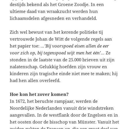
destijds bekend als het Groene Zoodje. In een
ultieme daad van wraakzucht werden hun
lichaamsdelen afgesneden en verhandeld.
Zich wel bewust van het kerende politieke tij
vertrouwde Johan de Witt de volgende regels aan
het papier toe:
…’Bij voorspoed eisen allen de eer
voor zich op, bij tegenspoed wijt men het één’…
Ze
stonden in de laatste van de 25.000 brieven uit zijn
nalatenschap. Gelukkig hoefden zijn vrouw en
kinderen zijn tragische einde niet mee te maken; hij
had hen allen overleefd.
Hoe kon het zover komen?
In 1672, het beruchte rampjaar, werden de
Noordelijke Nederlanden vanuit drie windstreken
aangevallen. In de westflank door de Engelsen en in
het oosten door de bisschop van Münster. Vanuit het
zuiden rukten de Fransen op, die een groot deel van