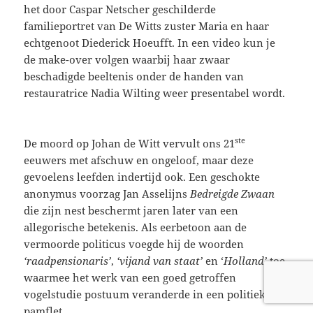
het door Caspar Netscher geschilderde
familieportret van De Witts zuster Maria en haar
echtgenoot Diederick Hoeufft. In een video kun je
de make-over volgen waarbij haar zwaar
beschadigde beeltenis onder de handen van
restauratrice Nadia Wilting weer presentabel wordt.
ste
De moord op Johan de Witt vervult ons 21
eeuwers met afschuw en ongeloof, maar deze
gevoelens leefden indertijd ook. Een geschokte
anonymus voorzag Jan Asselijns
Bedreigde Zwaan
die zijn nest beschermt jaren later van een
allegorische betekenis. Als eerbetoon aan de
vermoorde politicus voegde hij de woorden
‘raadpensionaris’
,
‘vijand van staat’
en ‘
Holland’
toe,
waarmee het werk van een goed getroffen
vogelstudie postuum veranderde in een politiek
pamflet.