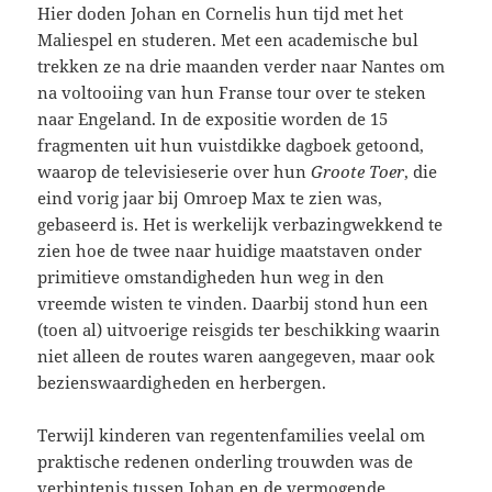
Hier doden Johan en Cornelis hun tijd met het
Maliespel en studeren. Met een academische bul
trekken ze na drie maanden verder naar Nantes om
na voltooiing van hun Franse tour over te steken
naar Engeland. In de expositie worden de 15
fragmenten uit hun vuistdikke dagboek getoond,
waarop de televisieserie over hun
Groote Toer
, die
eind vorig jaar bij Omroep Max te zien was,
gebaseerd is. Het is werkelijk verbazingwekkend te
zien hoe de twee naar huidige maatstaven onder
primitieve omstandigheden hun weg in den
vreemde wisten te vinden. Daarbij stond hun een
(toen al) uitvoerige reisgids ter beschikking waarin
niet alleen de routes waren aangegeven, maar ook
bezienswaardigheden en herbergen.
Terwijl kinderen van regentenfamilies veelal om
praktische redenen onderling trouwden was de
verbintenis tussen Johan en de vermogende