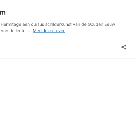
am
 de Hermitage een cursus schilderkunst van de Gouden Eeuw
Hollandse
 van de lente. …
Meer lezen over
Meesters
uit
de
Hermitage,
tot
en
met
27
mei
in
de
Hermitage
Amsterdam